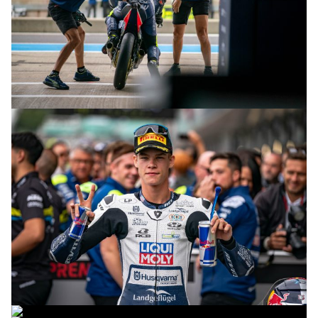
© R.Lekl & S.Wobser