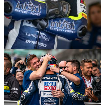
© R.Lekl & S.Wobser