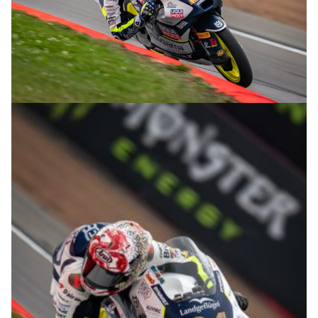
© R.Lekl & S.Wobser