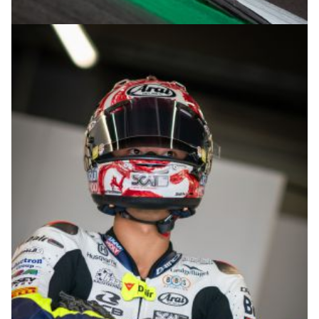
© R.Lekl & S.Wobser