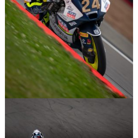
© R.Lekl & S.Wobser