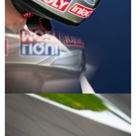
© R.Lekl & S.Wobser