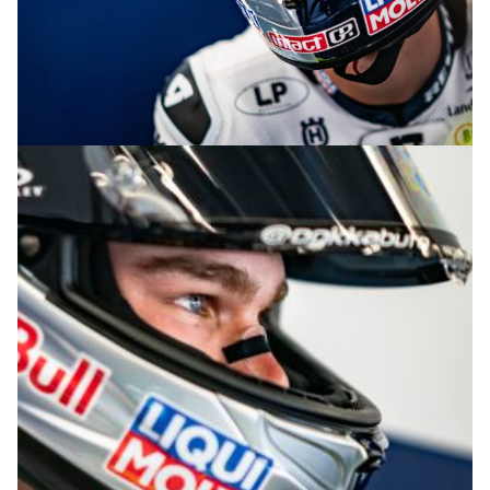
© R.Lekl & S.Wobser