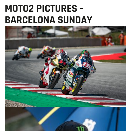
MOTO2 PICTURES –
BARCELONA SUNDAY
© R.Lekl & S.Wobser