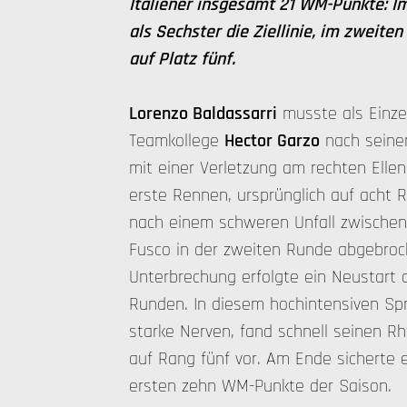
Italiener insgesamt 21 WM-Punkte: Im
als Sechster die Ziellinie, im zweite
auf Platz fünf.
Lorenzo Baldassarri
musste als Einze
Teamkollege
Hector Garzo
nach seine
mit einer Verletzung am rechten Ellen
erste Rennen, ursprünglich auf acht
nach einem schweren Unfall zwischen
Fusco in der zweiten Runde abgebroc
Unterbrechung erfolgte ein Neustart a
Runden. In diesem hochintensiven Spr
starke Nerven, fand schnell seinen R
auf Rang fünf vor. Am Ende sicherte e
ersten zehn WM-Punkte der Saison.