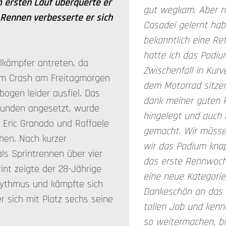
 ersten Lauf überquerte er
gut wegkam. Aber noc
n Rennen verbesserte er sich
Casadei gelernt habe
bekanntlich eine Re
hatte ich das Podiu
lkämpfer antreten, da
Zwischenfall in Kurve
m Crash am Freitagmorgen
dem Motorrad sitzen
bogen leider ausfiel. Das
dank meiner guten P
 Runden angesetzt, wurde
hingelegt und auch 
 Eric Granado und Raffaele
gemacht. Wir müssen
hen. Nach kurzer
wir das Podium knap
ls Sprintrennen über vier
das erste Rennwoche
int zeigte der 28-Jährige
eine neue Kategorie 
hythmus und kämpfte sich
Dankeschön an das 
r sich mit Platz sechs seine
tollen Job und kenn
so weitermachen, bin