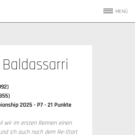
MENÜ
 Baldassarri
992)
855)
onship 2025 - P7 - 21 Punkte
weil wir im ersten Rennen einen
und ich auch nach dem Re-Start