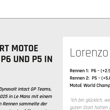
ERT MOTOE
Lorenzo
P6 UND P5 IN
Rennen 1: P6 – (+2.
Rennen 2: P5 – (+5.
MotoE World Champi
Dynavolt Intact GP Teams,
2025 in Le Mans mit einem
"Ich bin glücklich, 
en Rennen sammelte der
guten Start hatten 