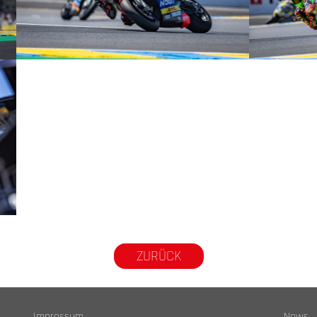
© R.Lekl
© R.Lekl
ZURÜCK
Impressum
News