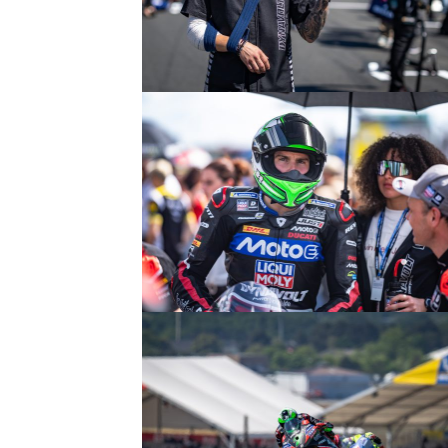
© R.Lekl
© R.Lekl