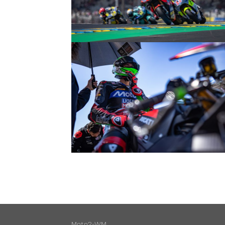
© R.Lekl
© R.Lekl
Moto2-WM