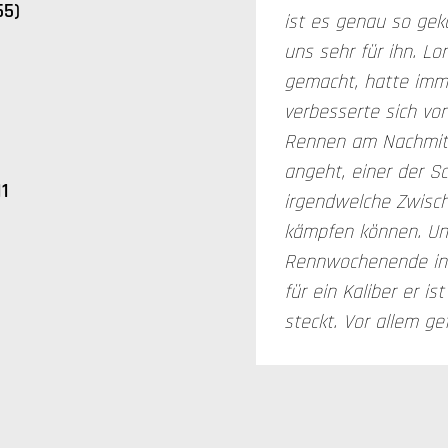
55)
ist es genau so ge
uns sehr für ihn. L
gemacht, hatte imme
verbesserte sich vo
Rennen am Nachmitt
angeht, einer der S
11
irgendwelche Zwisc
kämpfen können. Un
Rennwochenende in d
für ein Kaliber er i
steckt. Vor allem gef