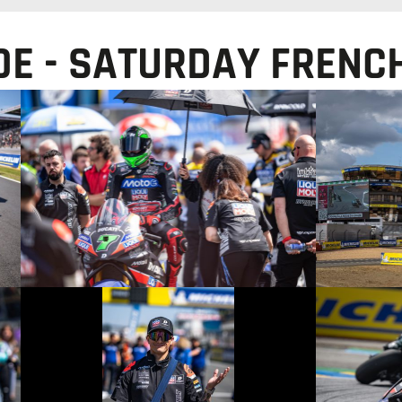
OE - SATURDAY FRENC
© R.Lekl
© R.Lekl