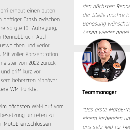
den nächsten Renne
arri erneut einen guten
der Stelle möchte ic
in heftiger Crash zwischen
Genesung wünschen u
ne sorgte für Aufregung,
Assen wieder dabei 
en Rennabbruch. Auch
usweichen und verlor
 Mit voller Konzentration
meister von 2022 zurück,
und griff kurz vor
diesem beherzten Manöver
eitere WM-Punkte.
Teammanager
eim nächsten WM-Lauf vom
"Das erste MotoE-R
llbesetzung antreten zu
einem lachenden un
der MotoE entschlossen
uns sehr leid für He