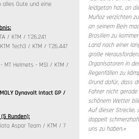
alles Gute und eine
leidgetan hat, an 
Muñoz verzichten zu
an seinem Bein mac
bnis:
Brasilien zu kommen
A / KTM / 1´26.241
Land nach einer lan
KTM Tech3 / KTM / 1´26.447
große Herausforderu
Organisatoren in de
- MT Helmets - MSI / KTM /
Regenfällen zu kämp
Grund dafür, dass d
Fahrer nicht gerade 
MOLY Dynavolt Intact GP /
schönem Wetter blie
Auf dieser Strecke, 
(5 Runden):
doppelt schmerzhaft
iota Aspar Team / KTM / 7
uns zu haben.»