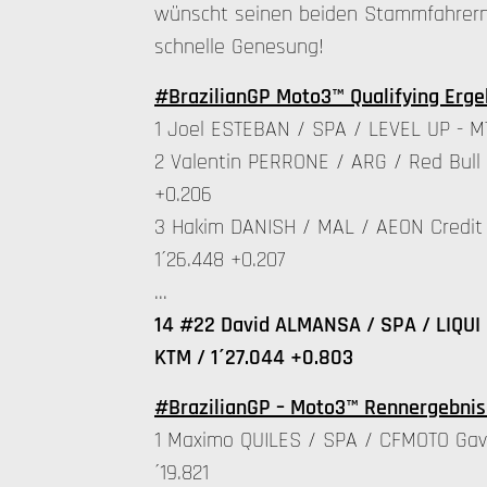
wünscht seinen beiden Stammfahrern 
schnelle Genesung!
#BrazilianGP Moto3™ Qualifying Erge
1 Joel ESTEBAN / SPA / LEVEL UP - MT
2 Valentin PERRONE / ARG / Red Bull 
+0.206
3 Hakim DANISH / MAL / AEON Credit 
1´26.448 +0.207
…
14 #22 David ALMANSA / SPA / LIQUI 
KTM / 1´27.044 +0.803
#BrazilianGP – Moto3™ Rennergebnis 
1 Maximo QUILES / SPA / CFMOTO Gav
´19.821