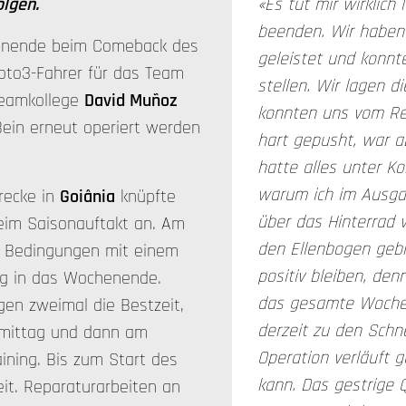
olgen.
«Es tut mir wirklich
beenden. Wir haben
nende beim Comeback des
geleistet und konn
Moto3-Fahrer für das Team
stellen. Wir lagen d
Teamkollege
David Muñoz
konnten uns vom Re
ein erneut operiert werden
hart gepusht, war a
hatte alles unter Kon
warum ich im Ausgan
recke in
Goiânia
knüpfte
über das Hinterrad v
eim Saisonauftakt an. Am
den Ellenbogen geb
n Bedingungen mit einem
positiv bleiben, den
ing in das Wochenende.
das gesamte Wochen
gen zweimal die Bestzeit,
derzeit zu den Schne
chmittag und dann am
Operation verläuft g
ining. Bis zum Start des
kann. Das gestrige Qu
eit. Reparaturarbeiten an