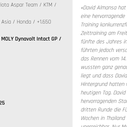
iota Aspar Team / KTM /
«David Almansa hat 
eine hervorragende 
Asia / Honda / +1.650
Training konkurrenzf
Zeittraining am Fre
MOLY Dynavolt Intact GP /
fünfte des Jahres in
führten jedoch vers
das Rennen vom 14. 
wussten ganz genau,
liegt und dass David
Hintergrund hatten 
heutigen Tag. David
hervorragenden Star
25
dritten Runde die F
Wochen in Thailand 
unerreichbar. Nur M