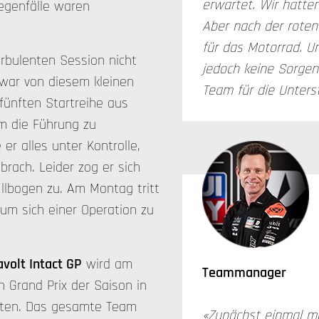
erwartet. Wir hatte
egenfälle waren
Aber nach der roten
für das Motorrad. 
urbulenten Session nicht
jedoch keine Sorgen
 war von diesem kleinen
Team für die Unters
fünften Startreihe aus
m die Führung zu
er alles unter Kontrolle,
brach. Leider zog er sich
Ellbogen zu. Am Montag tritt
 um sich einer Operation zu
volt Intact GP
wird am
Teammanager
Grand Prix der Saison in
eten. Das gesamte Team
«Zunächst einmal mö