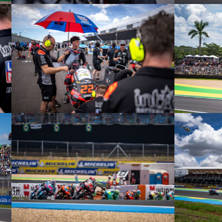
© intactGP
© intactGP
© intactGP
© intactGP