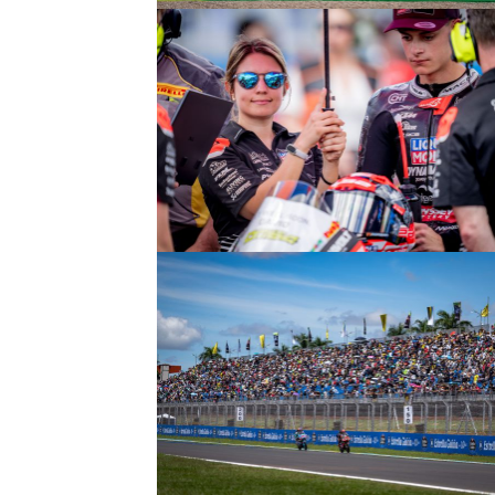
© intactGP
© intactGP