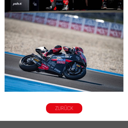
© R.Lekl
© R.Lekl
ZURÜCK