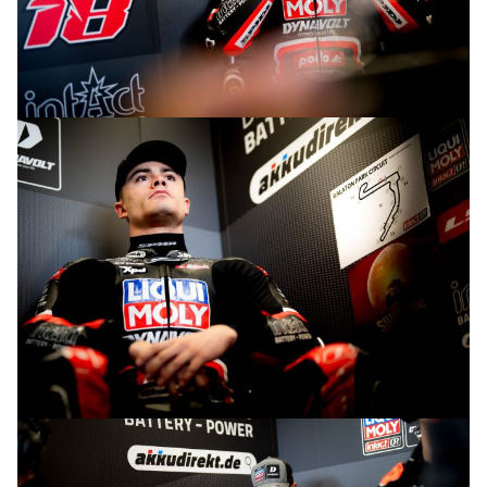
© R.Lekl
© R.Lekl