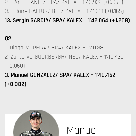
2. Aron CANET/ SPA/ KALEX – 1'40.922 (+0.066)
3. Barry BALTUS/ BEL/ KALEX – 1'41.021 (+0.165)
13. Sergio GARCIA/ SPA/ KALEX – 1'42.064 (+1.208)
Q2
1. Diogo MOREIRA/ BRA/ KALEX – 1'40.380
2. Zonta VD GOORBERGH/ NED/ KALEX – 1'40.430
(+0.050)
3. Manuel GONZALEZ/ SPA/ KALEX – 1'40.462
(+0.082)
Manuel