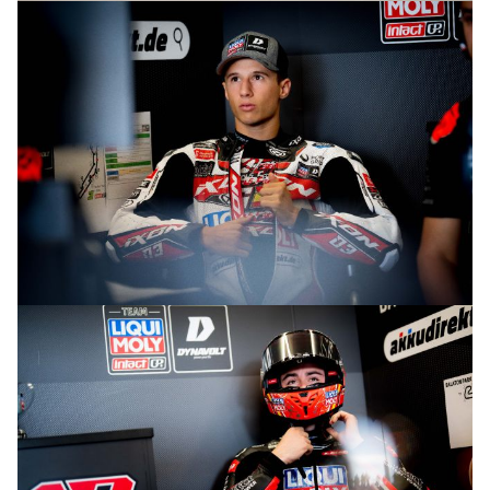
© R.Lekl
© R.Lekl