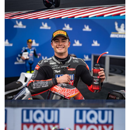
© R.Lekl
© R.Lekl