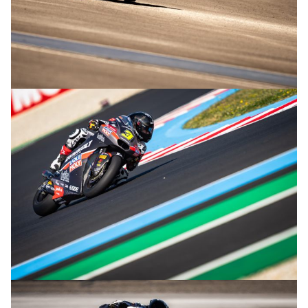
© R.Lekl
© R.Lekl