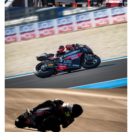
© R.Lekl
© R.Lekl