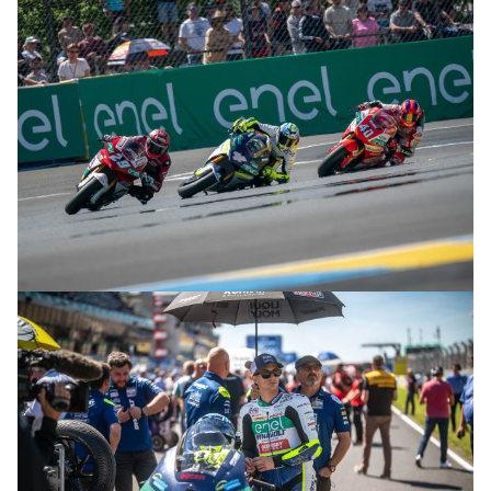
© R.Lekl
© R.Lekl