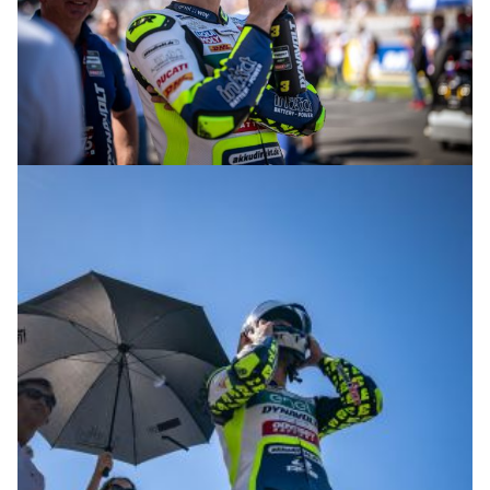
© R.Lekl