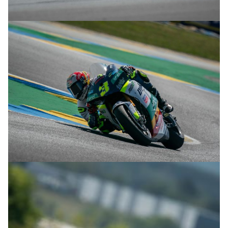
© R.Lekl
© R.Lekl