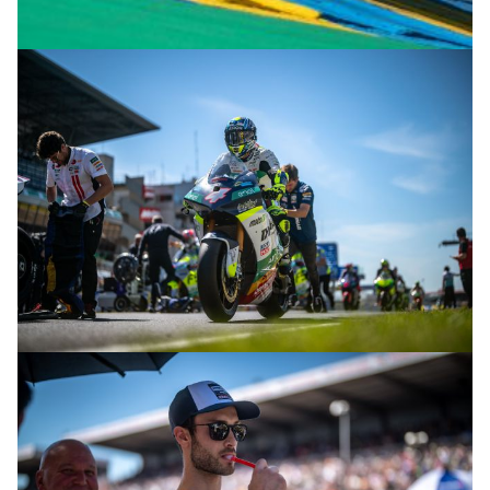
© R.Lekl
© R.Lekl