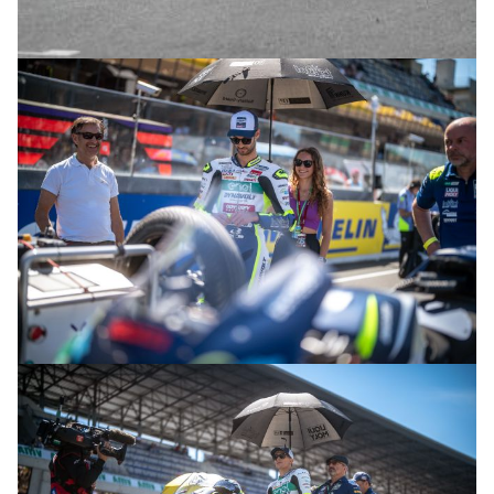
© R.Lekl
© R.Lekl