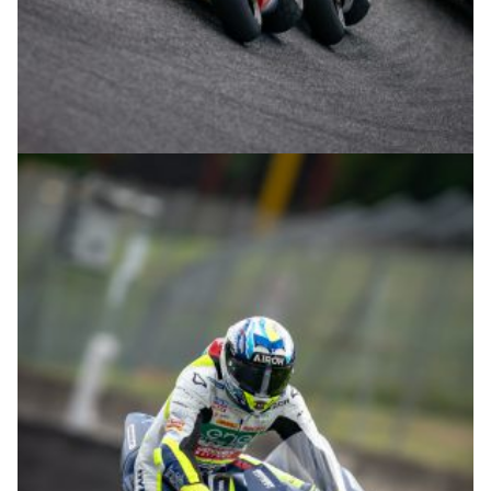
© R.Lekl & S.Wobser