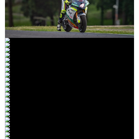
© R.Lekl & S.Wobser
© R.Lekl & S.Wobser
© R.Lekl & S.Wobser
© R.Lekl & S.Wobser
© R.Lekl & S.Wobser
© R.Lekl & S.Wobser
© R.Lekl & S.Wobser
© R.Lekl & S.Wobser
© R.Lekl & S.Wobser
© R.Lekl & S.Wobser
© R.Lekl & S.Wobser
© R.Lekl & S.Wobser
© R.Lekl & S.Wobser
© R.Lekl & S.Wobser
© R.Lekl & S.Wobser
© R.Lekl & S.Wobser
© R.Lekl & S.Wobser
© R.Lekl & S.Wobser
© R.Lekl & S.Wobser