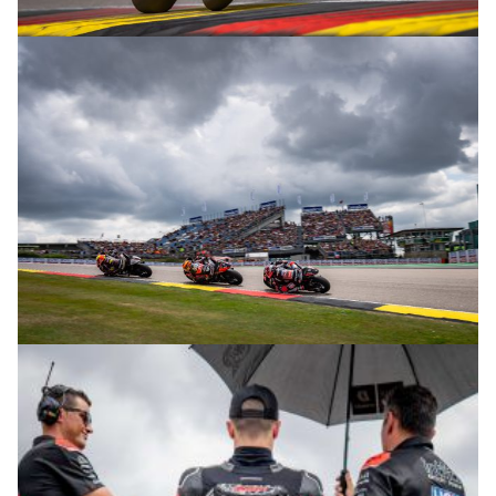
© R.Lekl
© R.Lekl