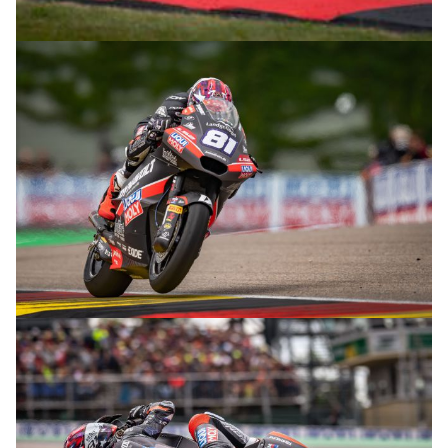
© R.Lekl
© R.Lekl