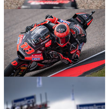
© R.Lekl
© R.Lekl