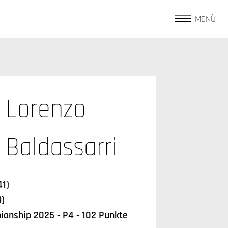
MENÜ
Lorenzo
Baldassarri
41)
9)
onship 2025 - P4 - 102 Punkte