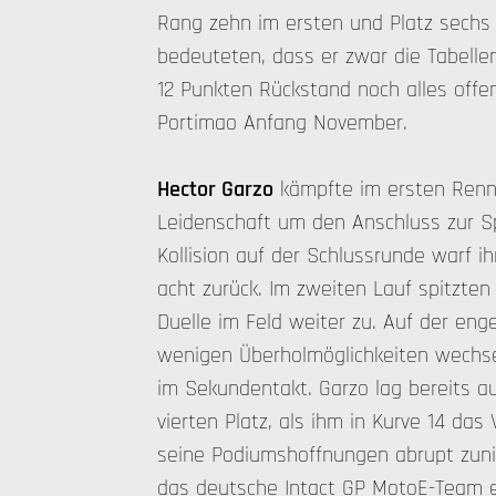
Rang zehn im ersten und Platz sechs
bedeuteten, dass er zwar die Tabellen
12 Punkten Rückstand noch alles offen 
Portimao Anfang November.
Hector Garzo
kämpfte im ersten Renn
Leidenschaft um den Anschluss zur Sp
Kollision auf der Schlussrunde warf i
acht zurück. Im zweiten Lauf spitzten 
Duelle im Feld weiter zu. Auf der eng
wenigen Überholmöglichkeiten wechse
im Sekundentakt. Garzo lag bereits a
vierten Platz, als ihm in Kurve 14 da
seine Podiumshoffnungen abrupt zun
das deutsche Intact GP MotoE-Team e