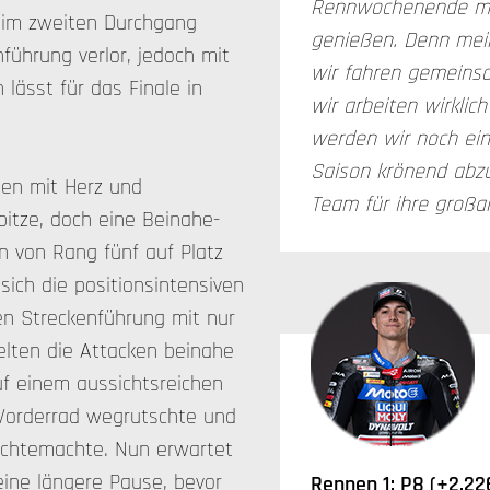
Rennwochenende mi
 im zweiten Durchgang
genießen. Denn mein
führung verlor, jedoch mit
wir fahren gemeinsa
lässt für das Finale in
wir arbeiten wirkli
werden wir noch ein
Saison krönend abzu
en mit Herz und
Team für ihre großar
itze, doch eine Beinahe-
hn von Rang fünf auf Platz
sich die positionsintensiven
en Streckenführung mit nur
lten die Attacken beinahe
uf einem aussichtsreichen
s Vorderrad wegrutschte und
ichtemachte. Nun erwartet
ine längere Pause, bevor
Rennen 1: P8 (+2.22