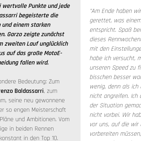
 wertvolle Punkte und jede
"Am Ende haben wir
ssarri begeisterte die
gerettet, was eine
n und einem starken
entspricht. Spaß be
n. Garzo zeigte zunächst
dieses Rennwochene
m zweiten Lauf unglücklich
mit den Einstellung
okus auf das große MotoE-
habe ich versucht, 
eidung fallen wird.
unseren Speed zu fi
bisschen besser war.
esondere Bedeutung: Zum
wenig, denn als ich 
renzo Baldassarri
, zum
nicht angreifen. Ic
arum, seine neu gewonnene
der Situation gemac
er so engen Meisterschaft
nicht vorbei. Wir h
 Pläne und Ambitionen. Vom
vor uns, auf die wir
rige in beiden Rennen
vorbereiten müssen,
onstant in den Top 10.