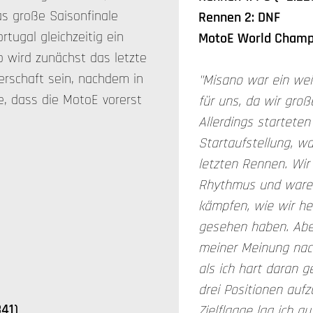
s große Saisonfinale
Rennen 2: DNF
rtugal gleichzeitig ein
MotoE World Champi
 wird zunächst das letzte
terschaft sein, nachdem in
"Misano war ein we
, dass die MotoE vorerst
für uns, da wir gro
Allerdings starteten 
Startaufstellung, w
letzten Rennen. Wir 
Rhythmus und waren
kämpfen, wie wir h
gesehen haben. Abe
meiner Meinung nach
als ich hart daran g
drei Positionen aufz
341)
Zielflagge lag ich au