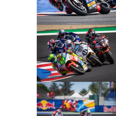
© R.Lekl
© R.Lekl