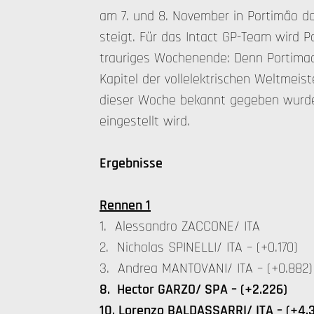
am 7. und 8. November in Portimão da
steigt. Für das Intact GP-Team wird Po
trauriges Wochenende: Denn Portimao
Kapitel der vollelektrischen Weltmeis
dieser Woche bekannt gegeben wurde
eingestellt wird.
Ergebnisse
Rennen 1
1. Alessandro ZACCONE/ ITA
2. Nicholas SPINELLI/ ITA – (+0.170)
3. Andrea MANTOVANI/ ITA – (+0.882)
8. Hector GARZO/ SPA – (+2.226)
10. Lorenzo BALDASSARRI/ ITA – (+4.