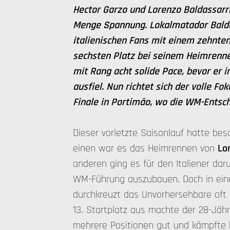
Hector Garzo und Lorenzo Baldassarri
Menge Spannung. Lokalmatador Balda
italienischen Fans mit einem zehnte
sechsten Platz bei seinem Heimrenne
mit Rang acht solide Pace, bevor er i
ausfiel. Nun richtet sich der volle F
Finale in Portimão, wo die WM-Entsch
Dieser vorletzte Saisonlauf hatte b
einen war es das Heimrennen von
Lo
anderen ging es für den Italiener d
WM-Führung auszubauen. Doch in ein
durchkreuzt das Unvorhersehbare oft
13. Startplatz aus machte der 28-Jäh
mehrere Positionen gut und kämpfte k