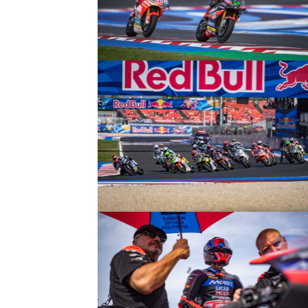
© R.Lekl
© R.Lekl