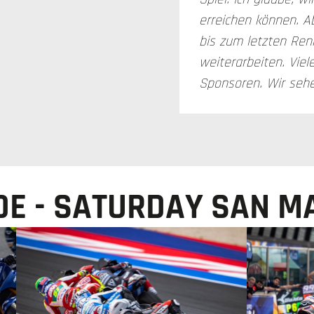
erreichen können. A
bis zum letzten Ren
weiterarbeiten. Vie
Sponsoren. Wir sehe
OE - SATURDAY SAN M