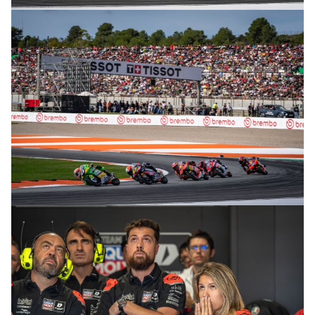
© R. Lekl
© R. Lekl