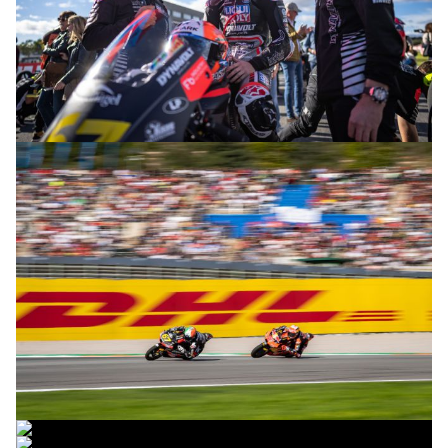
© R. Lekl
© R. Lekl