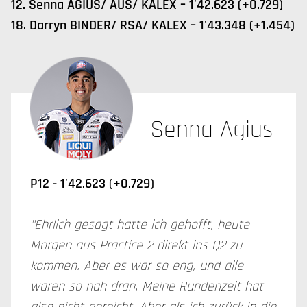
12. Senna AGIUS/ AUS/ KALEX – 1'42.623 (+0.729)
18. Darryn BINDER/ RSA/ KALEX – 1'43.348 (+1.454)
Senna Agius
P12 - 1'42.623 (+0.729)
"Ehrlich gesagt hatte ich gehofft, heute
Morgen aus Practice 2 direkt ins Q2 zu
kommen. Aber es war so eng, und alle
waren so nah dran. Meine Rundenzeit hat