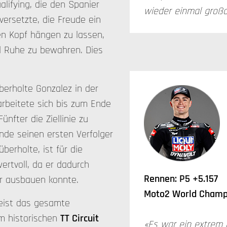
lifying, die den Spanier
wieder einmal großar
versetzte, die Freude ein
en Kopf hängen zu lassen,
d Ruhe zu bewahren. Dies
berholte Gonzalez in der
rbeitete sich bis zum Ende
ünfter die Ziellinie zu
nde seinen ersten Verfolger
berholte, ist für die
rtvoll, da er dadurch
Rennen: P5 +5.157
er ausbauen konnte.
Moto2 World Champi
reist das gesamte
m historischen
TT Circuit
«Es war ein extrem