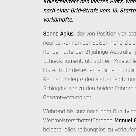
Knieschleifers den vierten Platz, wä
nach einer Grid-Strafe vom 13. Startp
vorkämpfte.
Senna Agius
, der von Position vier st
neunte Rennen der Saison hohe Ziele 
Runde hatte der 21-jährige Australier
Schreckmoment, als sich ein Knieschl
löste. Trotz dieses erheblichen Handi
Rennen, belegte den vierten Platz und
Schlagdistanz zu den beiden Fahrern 
Gesamtwertung vor.
Während bis kurz nach dem Qualifyin
Weltmeisterschaftsführende
Manuel 
belegte, alles reibungslos zu verlauf