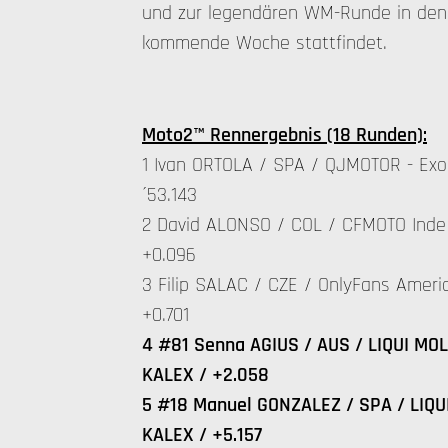
und zur legendären WM-Runde in den 
kommende Woche stattfindet.
Moto2™ Rennergebnis (18 Runden):
1 Ivan ORTOLA / SPA / QJMOTOR - Exo
´53.143
2 David ALONSO / COL / CFMOTO Inde
+0.096
3 Filip SALAC / CZE / OnlyFans Amer
+0.701
4 #81 Senna AGIUS / AUS / LIQUI MOLY
KALEX / +2.058
5 #18 Manuel GONZALEZ / SPA / LIQUI
KALEX / +5.157