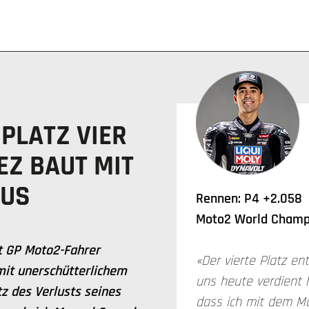
 PLATZ VIER
EZ BAUT MIT
AUS
Rennen: P4 +2.058
Moto2 World Champi
ct GP Moto2-Fahrer
«Der vierte Platz en
mit unerschütterlichem
uns heute verdient 
z des Verlusts seines
dass ich mit dem M