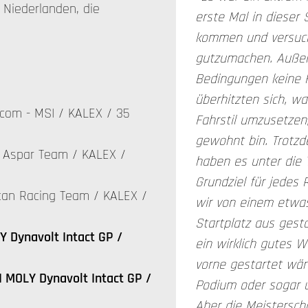
Niederlanden, die
erste Mal in dieser 
kommen und versuch
gutzumachen. Außer
Bedingungen keine H
überhitzten sich, w
com - MSI / KALEX / 35
Fahrstil umzusetzen,
gewohnt bin. Trotzd
 Aspar Team / KALEX /
haben es unter die 
Grundziel für jedes
ican Racing Team / KALEX /
wir von einem etwas
Startplatz aus gest
 Dynavolt Intact GP /
ein wirklich gutes 
vorne gestartet wär
 MOLY Dynavolt Intact GP /
Podium oder sogar 
Aber die Meisterscha