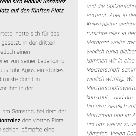
hrend sich Manuel Gonzalez
und die Spitzenfahr
latz auf den fünften Platz
entfernt. Aber in de
Knieschleifer verlor
rutschte alles in de
artete, hatte sich für das
Motorrad wollte mic
gesetzt. In der dritten
wirklich ruhig bleib
 jedoch einen
kommen wir in eine P
eifer von seiner Lederkombi
Meisterschaft samme
caps fuhr Agius ein starkes
wirklich wichtig. Wir
 rückte damit in
Meisterschaftswert
vor ihm in der
konstant – und das i
bin also ziemlich zu
g am Samstag, bei dem der
Motivation und im A
Gonzalez
den vierten Platz
um uns weiter zu v
en schien, dämpfte eine
kämpfen. Vielen Da