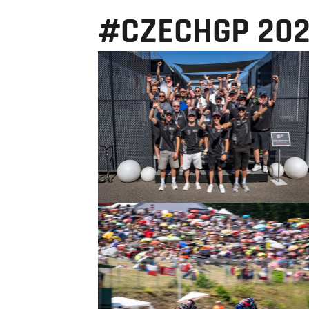
#CZECHGP 20
© intactGP