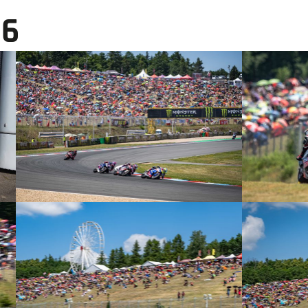
26
© intactGP
© intactGP