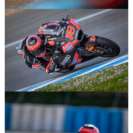
© R.Lekl
© R.Lekl