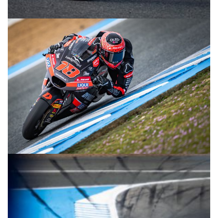
© R.Lekl
© R.Lekl