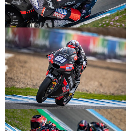
© R.Lekl
© R.Lekl