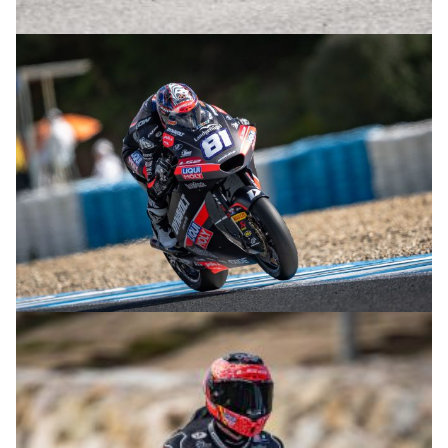
© R.Lekl
© R.Lekl