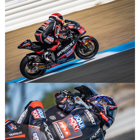
© R.Lekl
© R.Lekl